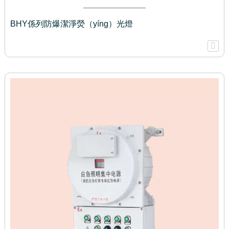
BHY係列防爆潔淨熒（yíng）光燈