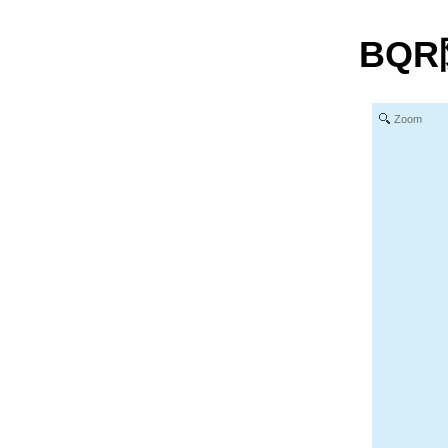
BQR
Zoom