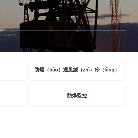
防爆（bào）通風製（zhì）冷（lěng）
防爆監控