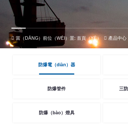
當（DĀNG）前位（WÈI）置:
首頁（YÈ）
產品中心
防爆電（diàn）器
防爆管件
三防
防爆（bào）燈具