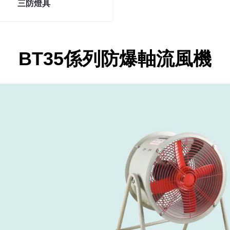
三防燈具
BT35係列防爆軸流風機