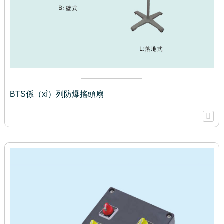
BTS係（xì）列防爆搖頭扇