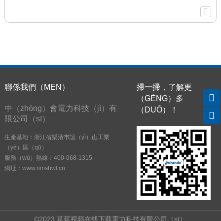
聯係我們（MEN）
掃一掃，了解更
（GÈNG）多
中（zhōng）會電力科技（jì）有
（DUŌ）！
限公司（sī）
生產基地：浙江省樂清市誼（yì）山工業
（yè）區（qū）
服務（wù）熱線：400-068-1315
網址：www.nmshwl.cn
©2023 草莓视频在线下载電力科技有限公司（sī）