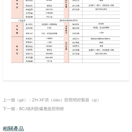
上一個（gè）：ZH-XF消（xiāo）防照明控製器（qì）
下一個：BCJ係列防爆應急照明燈
相關產品