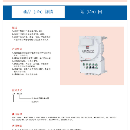
產品（pǐn）詳情
返（fǎn）回