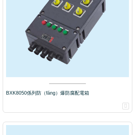
BXK8050係列防（fáng）爆防腐配電箱