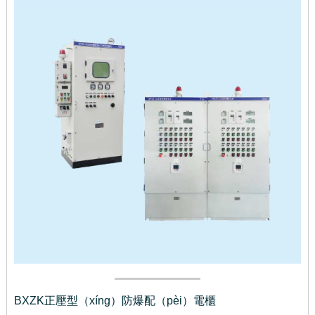
BXZK正壓型（xíng）防爆配（pèi）電櫃