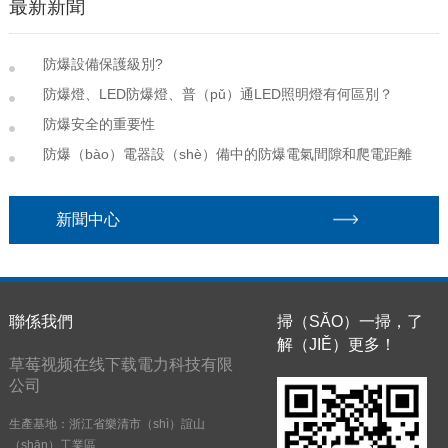
最新新聞
防爆設備保護級別?
防爆燈、LED防爆燈、普（pǔ）通LED照明燈有何區別？
防爆安全的重要性
防爆（bào）電器設（shè）備中的防爆電氣間隙和爬電距離
新聞中心
聯係我們
掃（SǍO）一掃，了
解（JIĚ）更多！
草莓视频在线下载電力科技有限
公司
生產基地：浙江省樂清市（shì）誼山
（shān）工業區